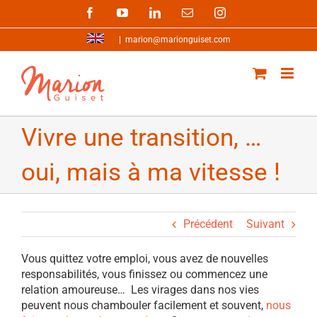
Passer
Facebook
YouTube
LinkedIn
Email
Instagram
au
contenu
|
marion@marionguiset.com
Vivre une transition, …
oui, mais à ma vitesse !
Précédent
Suivant
Vous quittez votre emploi, vous avez de nouvelles
responsabilités, vous finissez ou commencez une
relation amoureuse… Les virages dans nos vies
peuvent nous chambouler facilement et souvent,
nous