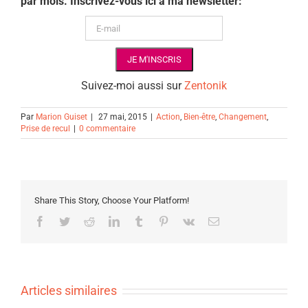
par mois. Inscrivez-vous ici à ma newsletter:
Suivez-moi aussi sur
Zentonik
Par
Marion Guiset
|
27 mai, 2015
|
Action
,
Bien-être
,
Changement
,
Prise de recul
|
0 commentaire
Share This Story, Choose Your Platform!
Facebook
Twitter
Reddit
LinkedIn
Tumblr
Pinterest
Vk
Email
Articles similaires