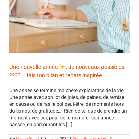
Une nouvelle année
, de nouveaux possibles
???? – fais ton bilan et repars inspirée
Une année se termine ma chère exploratrice de la vie
Une année avec son lot de joies, de peines, de remise
en cause ou de ras le bol peut-être, de moments hors
du temps, de gratitude,... Rien de tel que de prendre un
moment avec soi, pour se remémorer son année
passée, en parcourant les [...]
Par
Marion Guiset
|
3 janvier, 2025
|
Outils
,
Prise de recul
|
0