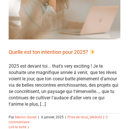
Quelle est ton intention pour 2025?
2025 est devant toi... that's very exciting ! Je te
souhaite une magnifique année à venir, que tes rêves
voient le jour, que ton coeur batte pleinement d'amour
via de belles rencontres enrichissantes, des projets qui
se concrétisent, un paysage qui t'émerveille..., que tu
continues de cultiver l'audace d'aller vers ce qui
t'anime le plus, [...]
Par
Marion Guiset
|
6 janvier, 2025
|
Prise de recul
,
Sérénité
|
0
commentaire
Lire la suite