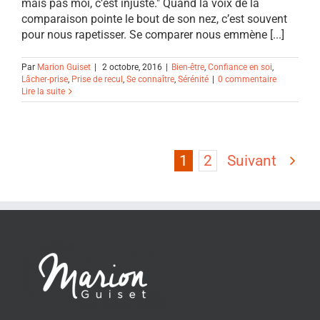
mais pas moi, c’est injuste." Quand la voix de la
comparaison pointe le bout de son nez, c’est souvent
pour nous rapetisser. Se comparer nous emmène [...]
Par
Marion Guiset
|
2 octobre, 2016
|
Bien-être
,
Confiance en soi
,
Lâcher-prise
,
Prise de recul
,
Se connaître
,
Sérénité
|
0 commentaire
Lire la suite
1
2
Suivant