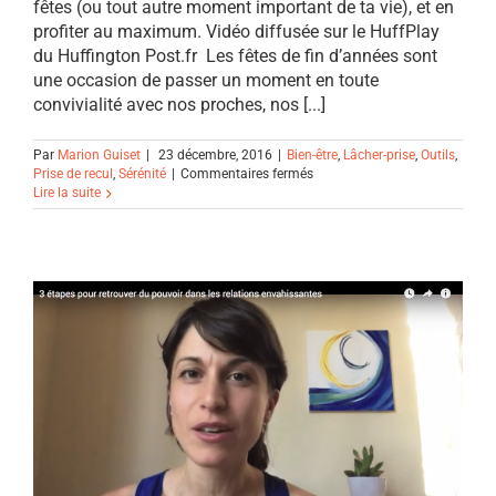
fêtes (ou tout autre moment important de ta vie), et en
profiter au maximum. Vidéo diffusée sur le HuffPlay
du Huffington Post.fr Les fêtes de fin d’années sont
une occasion de passer un moment en toute
convivialité avec nos proches, nos [...]
Par
Marion Guiset
|
23 décembre, 2016
|
Bien-être
,
Lâcher-prise
,
Outils
,
sur
Prise de recul
,
Sérénité
|
Commentaires fermés
1
Lire la suite
astuce
pour
être
plus
zen
pendant
les
fêtes
de
fin
d’années