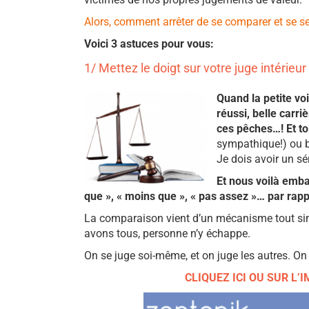
Alors, comment arrêter de se comparer et se se
Voici 3 astuces pour vous:
1/ Mettez le doigt sur votre juge intérieur
Quand la petite vo
réussi, belle carri
ces pêches…! Et to
sympathique!) ou b
Je dois avoir un sé
Et nous voilà emba
que », « moins que », « pas assez »… par rap
La comparaison vient d’un mécanisme tout sim
avons tous, personne n’y échappe.
On se juge soi­-même, et on juge les autres. O
CLIQUEZ ICI OU SUR L’