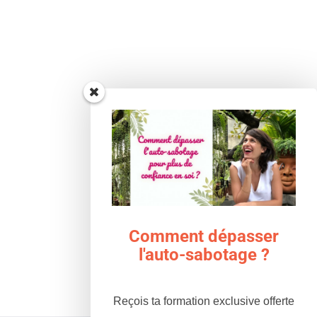
il
 –
nos
Comment dépasser
l'auto-sabotage ?
ude
e
re
Reçois ta formation exclusive offerte