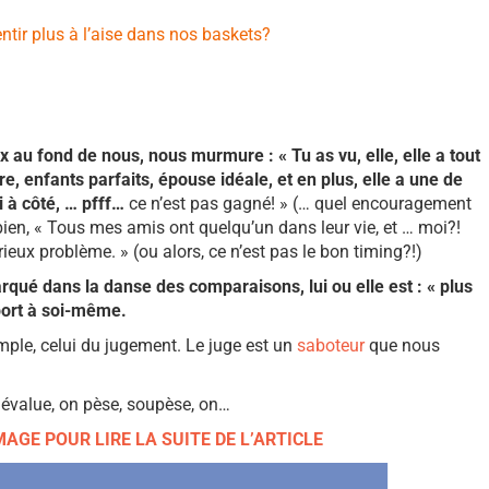
ntir plus à l’aise dans nos baskets?
ix au fond de nous, nous murmure :
« Tu as vu, elle, elle a tout
ère, enfants parfaits, épouse idéale, et en plus, elle a une de
i à côté, … pfff…
ce n’est pas gagné! » (… quel encouragement
ien, « Tous mes amis ont quelqu’un dans leur vie, et … moi?!
rieux problème. » (ou alors, ce n’est pas le bon timing?!)
rqué dans la danse des comparaisons, lui ou elle est : « plus
port à soi­-même.
ple, celui du jugement. Le juge est un
saboteur
que nous
n évalue, on pèse, soupèse, on…
IMAGE POUR LIRE LA SUITE DE L’ARTICLE