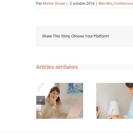
Par
Marion Guiset
|
2 octobre, 2016
|
Bien-être
,
Confiance e
Share This Story, Choose Your Platform!
Articles similaires
Une nouvelle année
Quelle est ton
, de nouveaux
Je ne vo
tention pour 2025?
possibles ???? – fais
par
ton bilan et repars
inspirée