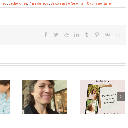
n soi
,
Lâcher-prise
,
Prise de recul
,
Se connaître
,
Sérénité
|
0 commentaire
Facebook
Twitter
Reddit
LinkedIn
Tumblr
Pinterest
Vk
Ema
Interview Experte
Comment utiliser 
Interview croisée –
énergies pour
Notre expérience du
ulais pas
surmonter les
Chemin de St
tir
périodes d’incertit
Jacques de
et attirer plus d
Compostelle
bonheur dans not
vie ?