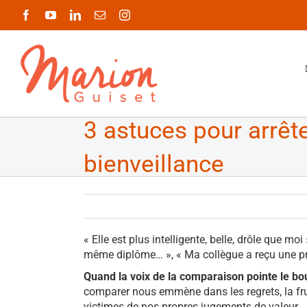
Passer
Facebook
YouTube
LinkedIn
Email
Instagram
au
contenu
3 astuces pour arrêt
bienveillance
« Elle est plus intelligente, belle, drôle que moi
même diplôme… », « Ma collègue a reçu une pro
Quand la voix de la comparaison pointe le bou
comparer nous emmène dans les regrets, la frust
victimes de nos propres jugements de valeur.