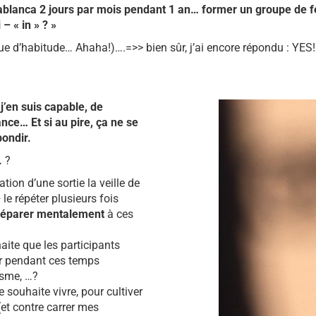
sablanca 2 jours par mois pendant 1 an… former un groupe de
– « in » ? »
e d’habitude… Ahaha!)….=>> bien sûr, j’ai encore répondu : YES!!
 j’en suis capable, de
nce… Et si au pire, ça ne se
bondir.
é.
?
ation d’une sortie la veille de
 le répéter plusieurs fois
éparer mentalement
à ces
aite que les participants
ir pendant ces temps
asme, …?
 souhaite vivre, pour cultiver
(et contre carrer mes