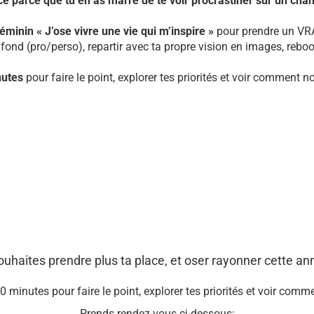
ce parce que tu en as marre de te voir procrastiner sur un ch
éminin « J’ose vivre une vie qui m’inspire »
pour prendre un VRAI
de fond (pro/perso), repartir avec ta propre vision en images, reboo
nutes
pour faire le point, explorer tes priorités et voir comment
ouhaites prendre plus ta place, et oser rayonner cette an
30 minutes pour faire le point, explorer tes priorités et voir co
Prends rendez-vous ci-dessous: