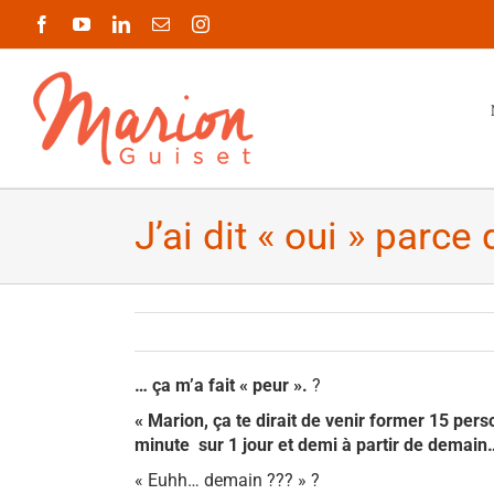
Passer
Facebook
YouTube
LinkedIn
Email
Instagram
au
contenu
J’ai dit « oui » parce
… ça m’a fait « peur ».
?
« Marion, ça te dirait de venir former 15 per
minute sur 1 jour et demi à partir de demain
« Euhh… demain ??? » ?