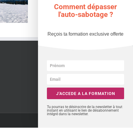
Comment dépasser
on bilan 2021 et toi
???
l'auto-sabotage ?
Reçois ta formation exclusive offerte
J'ACCEDE A LA FORMATION
Tu pourras te désinscrire de la newsletter à tout
instant en utilisant le lien de désabonnement
intégré dans la newsletter.