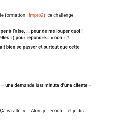
 de formation :
Impro2
), ce challenge
per à l’aise, … peur de me louper quoi !
nelles ») pour répondre… « non »
?
ait bien se passer et surtout que cette
e – une demande last minute d’une cliente –
 va aller »…. Alors je l’écoute… et je dis :