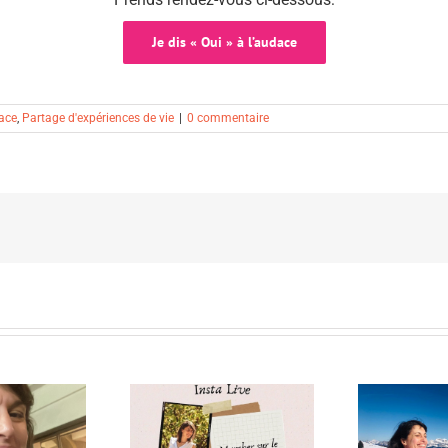
Je dis « Oui » à l’audace
ace
,
Partage d'expériences de vie
|
0 commentaire
view croisée – Notre