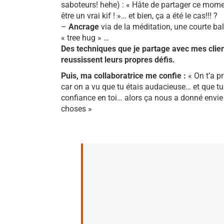
saboteurs! hehe) : « Hâte de partager ce mome
être un vrai kif ! »… et bien, ça a été le cas!!! ?
–
Ancrage
via de la méditation, une courte b
« tree hug » …
Des techniques que je partage avec mes clien
reussissent leurs propres défis.
Puis, ma collaboratrice me confie :
« On t’a p
car on a vu que tu étais audacieuse… et que t
confiance en toi… alors ça nous a donné envie
choses »