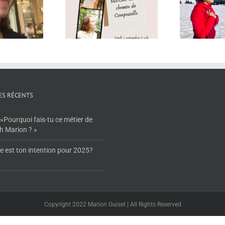
j’en avais peur, je l’ai
M
ience du Chemin de
fait ou le courage d’oser
St Jacques de
Compostelle
ES RÉCENTS
»Pourquoi fais-tu ce métier de
h Marion ? »
e est ton intention pour 2025?
Copyright 2022 Marion Guiset | All Rights Reserved
Facebook
YouTube
LinkedIn
Email
Instagram