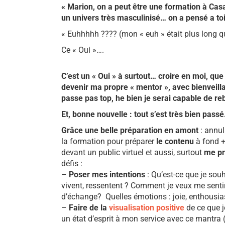
« Marion, on a peut être une formation à Ca
un univers très masculinisé… on a pensé a toi 
« Euhhhhh ???? (mon « euh » était plus long qu
Ce « Oui »….
C’est un « Oui » à surtout… croire en moi, que
devenir ma propre « mentor », avec bienveilla
passe pas top, he bien je serai capable de re
Et, bonne nouvelle : tout s’est très bien pass
Grâce une belle préparation en amont
: annul
la formation pour préparer
le contenu
à fond +
devant un public virtuel et aussi, surtout
me pr
défis :
–
Poser mes intentions
: Qu’est-ce que je souh
vivent, ressentent ? Comment je veux me sent
d’échange? Quelles émotions : joie, enthousi
–
Faire de la
visualisation positive
de ce que je
un état d’esprit à mon service avec ce mantra 