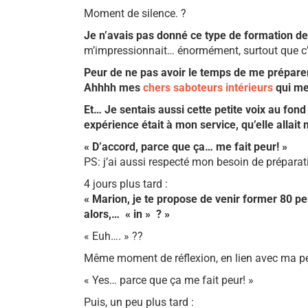
Moment de silence. ?
Je n’avais pas donné ce type de formation de
m’impressionnait… énormément, surtout que c’é
Peur de ne pas avoir le temps de me préparer,
Ahhhh mes
chers saboteurs intérieurs
qui me
Et… Je sentais aussi cette petite voix au fond
expérience était à mon service, qu’elle allai
« D’accord, parce que ça… me fait peur! »
PS: j’ai aussi respecté mon besoin de préparat
4 jours plus tard :
« Marion, je te propose de venir former 80 p
alors,… « in » ? »
« Euh…. » ??
Même moment de réflexion, en lien avec ma peur d
« Yes… parce que ça me fait peur! »
Puis, un peu plus tard :