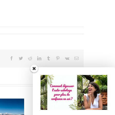
Facebook
Twitter
Reddit
LinkedIn
Tumblr
Pinterest
Vk
Email