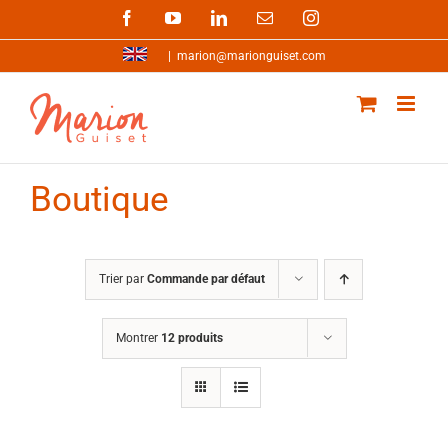
Passer
Facebook
YouTube
LinkedIn
Email
Instagram
au
contenu
|
marion@marionguiset.com
Boutique
Trier par
Commande par défaut
Montrer
12 produits