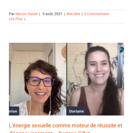
Par
Marion Guiset
|
9 août, 2021
|
Bien-être
|
0 Commentaire
Lire Plus
L’énergie sexuelle comme moteur de réussite et