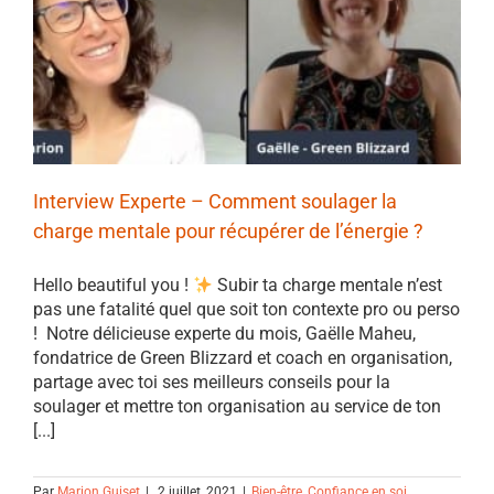
Interview Experte – Comment soulager la
charge mentale pour récupérer de l’énergie ?
Hello beautiful you !
Subir ta charge mentale n’est
pas une fatalité quel que soit ton contexte pro ou perso
! Notre délicieuse experte du mois, Gaëlle Maheu,
fondatrice de Green Blizzard et coach en organisation,
partage avec toi ses meilleurs conseils pour la
soulager et mettre ton organisation au service de ton
[...]
Par
Marion Guiset
|
2 juillet, 2021
|
Bien-être
,
Confiance en soi
,