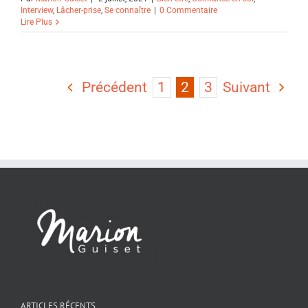
Interview
,
Lâcher-prise
,
Se connaître
|
0 Commentaire
Lire Plus
Précédent
1
2
3
Suivant
ARTICLES RÉCENTS