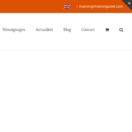
|
marion@marionguiset.com
Témoignages
Actualités
Blog
Contact