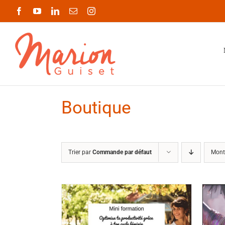
Passer
Facebook
YouTube
LinkedIn
Email
Instagram
au
contenu
Boutique
Trier par
Commande par défaut
Mont