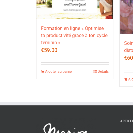
Formation en ligne « Optimise
ta productivité grace à ton cycle
féminin »
Soin
€
59.00
dist
€
60
Ajouter au panier
Détails
Aj
ARTICL