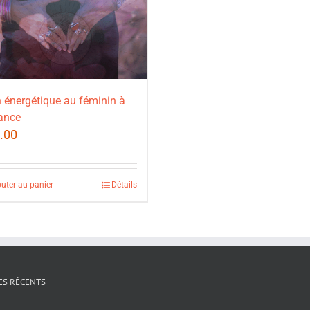
 énergétique au féminin à
ance
.00
outer au panier
Détails
ES RÉCENTS