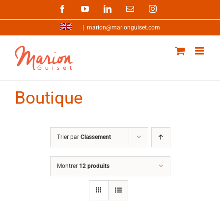
Passer
Facebook
YouTube
LinkedIn
Email
Instagram
au
contenu
|
marion@marionguiset.com
Boutique
Trier par
Classement
Montrer
12 produits