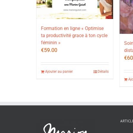
Formation en ligne « Optimise
ta productivité grace à ton cycle
féminin »
Soin
€
59.00
dist
€
60
Ajouter au panier
Détails
Aj
ARTICL