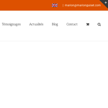
|
marion@marionguiset.com
Témoignages
Actualités
Blog
Contact