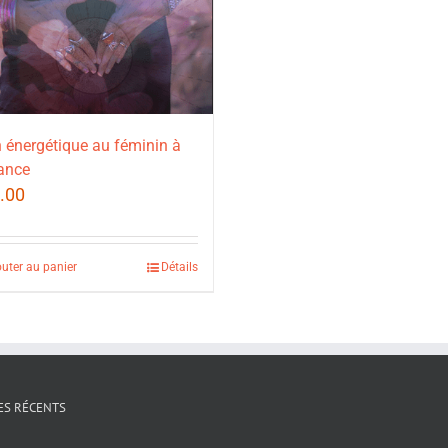
 énergétique au féminin à
ance
.00
outer au panier
Détails
ES RÉCENTS