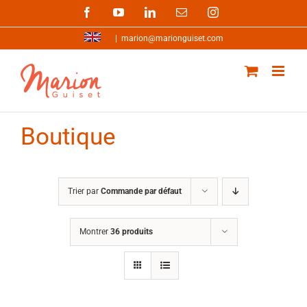
Passer
Facebook
YouTube
LinkedIn
Email
Instagram
au
contenu
|
marion@marionguiset.com
Boutique
Trier par
Commande par défaut
Montrer
36 produits