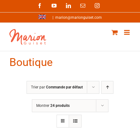
Passer
Facebook
YouTube
LinkedIn
Email
Instagram
au
contenu
|
marion@marionguiset.com
Boutique
Trier par
Commande par défaut
Montrer
24 produits