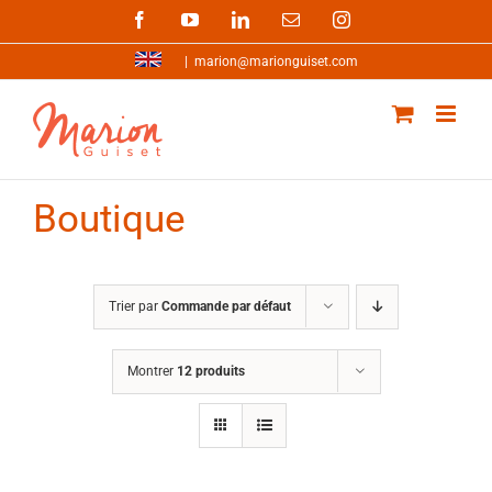
Passer
Facebook
YouTube
LinkedIn
Email
Instagram
au
contenu
|
marion@marionguiset.com
Boutique
Trier par
Commande par défaut
Montrer
12 produits