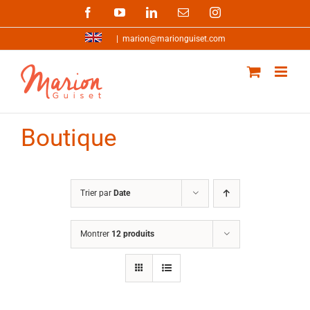
Passer
Facebook
YouTube
LinkedIn
Email
Instagram
au
contenu
|
marion@marionguiset.com
Boutique
Trier par
Date
Montrer
12 produits