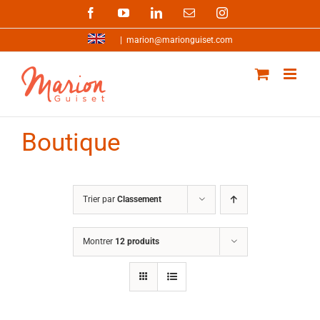
Passer
Facebook
YouTube
LinkedIn
Email
Instagram
au
contenu
|
marion@marionguiset.com
Boutique
Trier par
Classement
Montrer
12 produits