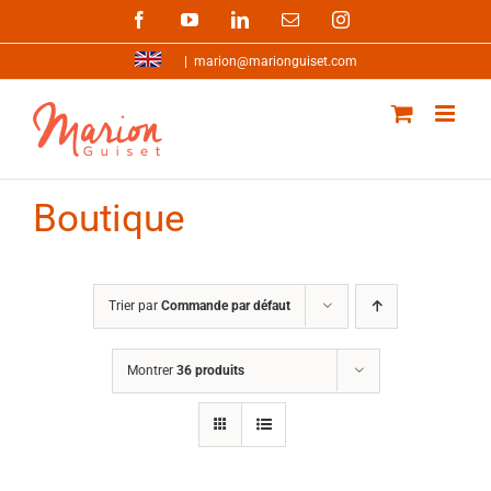
Passer
Facebook
YouTube
LinkedIn
Email
Instagram
au
contenu
|
marion@marionguiset.com
Boutique
Trier par
Commande par défaut
Montrer
36 produits