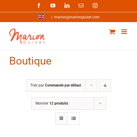
Passer
Facebook
YouTube
LinkedIn
Email
Instagram
au
contenu
|
marion@marionguiset.com
Boutique
Trier par
Commande par défaut
Montrer
12 produits