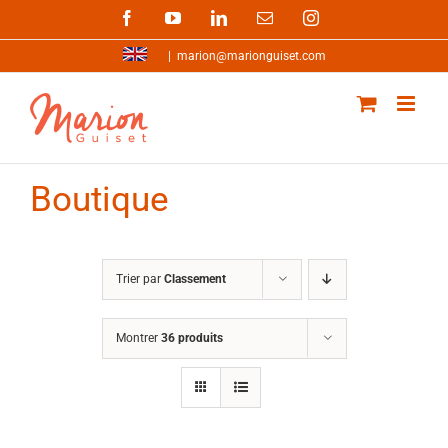
Passer
Facebook
YouTube
LinkedIn
Email
Instagram
au
contenu
|
marion@marionguiset.com
Boutique
Trier par
Classement
Montrer
36 produits