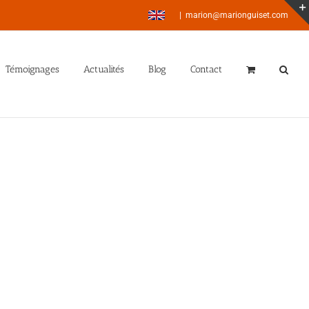
|
marion@marionguiset.com
Témoignages
Actualités
Blog
Contact