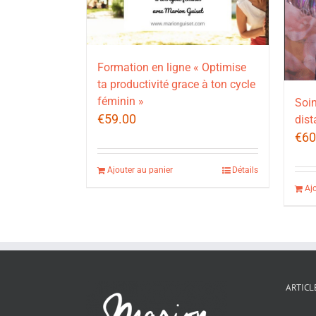
Formation en ligne « Optimise
ta productivité grace à ton cycle
féminin »
Soin
€
59.00
dist
€
60
Ajouter au panier
Détails
Aj
ARTICL