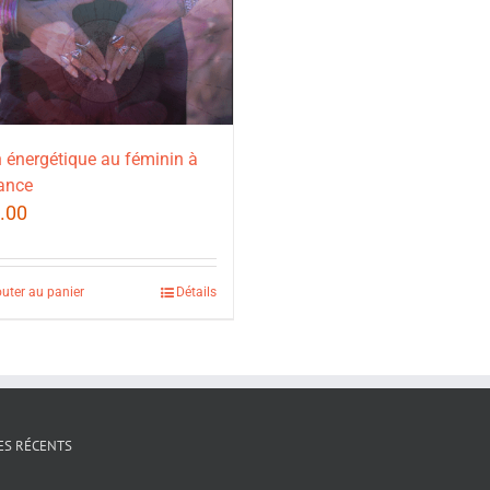
 énergétique au féminin à
ance
.00
outer au panier
Détails
ES RÉCENTS