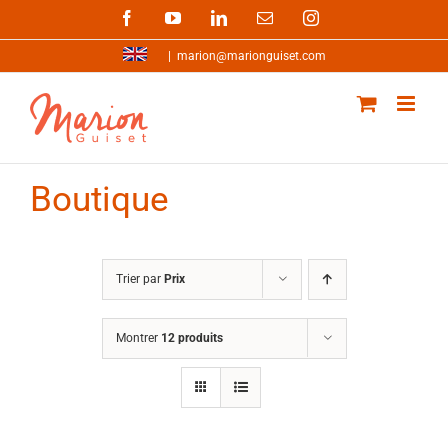
Passer
Facebook
YouTube
LinkedIn
Email
Instagram
au
contenu
|
marion@marionguiset.com
Boutique
Trier par
Prix
Montrer
12 produits