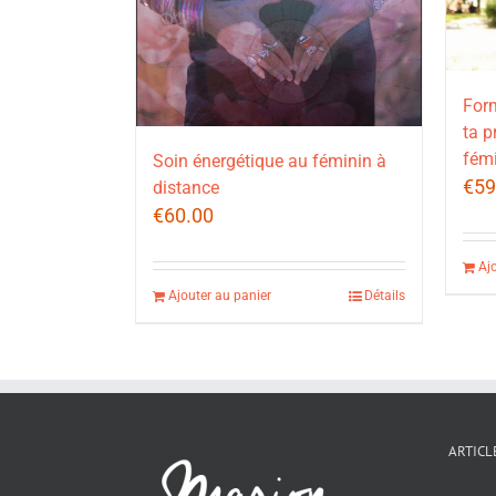
Form
ta p
fémi
Soin énergétique au féminin à
€
59
distance
€
60.00
Aj
Ajouter au panier
Détails
ARTICL