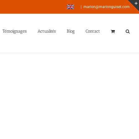
|
marion@marionguiset.com
Témoignages
Actualités
Blog
Contact