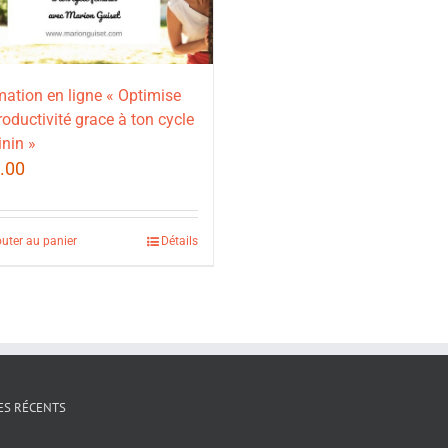
ation en ligne « Optimise
roductivité grace à ton cycle
nin »
.00
outer au panier
Détails
ES RÉCENTS