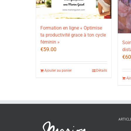
Formation en ligne « Optimise
ta productivité grace à ton cycle
féminin »
Soin
€
59.00
dist
€
60
Ajouter au panier
Détails
Aj
ARTICL