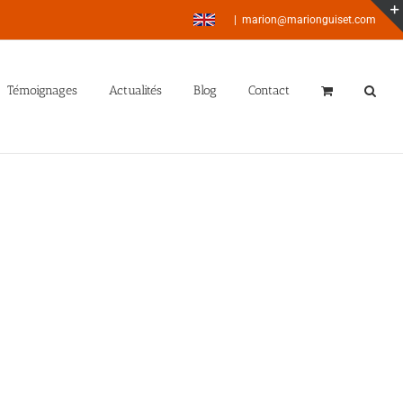
|
marion@marionguiset.com
Témoignages
Actualités
Blog
Contact