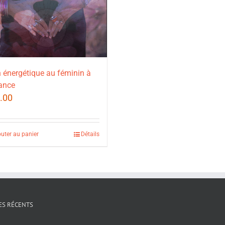
 énergétique au féminin à
ance
.00
outer au panier
Détails
ES RÉCENTS