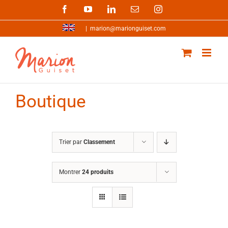
Passer
Facebook
YouTube
LinkedIn
Email
Instagram
au
contenu
|
marion@marionguiset.com
Boutique
Trier par
Classement
Montrer
24 produits