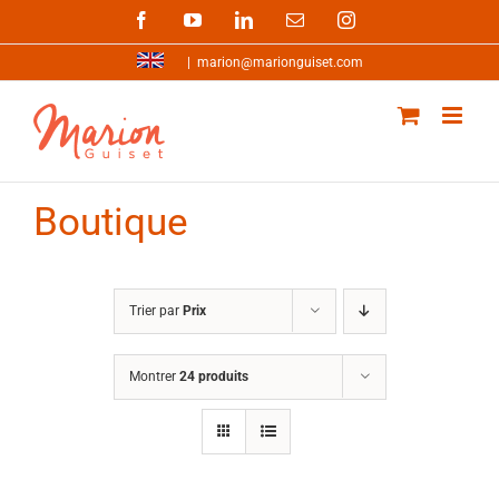
Passer
Facebook
YouTube
LinkedIn
Email
Instagram
au
contenu
|
marion@marionguiset.com
Boutique
Trier par
Prix
Montrer
24 produits