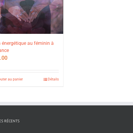
 énergétique au féminin à
ance
.00
outer au panier
Détails
ES RÉCENTS