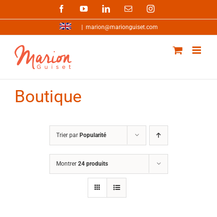
Passer
Facebook
YouTube
LinkedIn
Email
Instagram
au
contenu
|
marion@marionguiset.com
Boutique
Trier par
Popularité
Montrer
24 produits