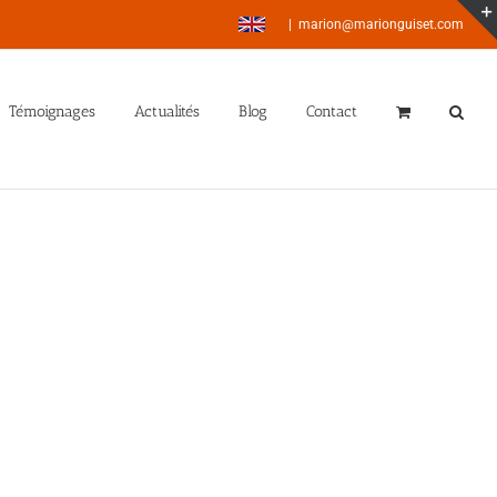
|
marion@marionguiset.com
Témoignages
Actualités
Blog
Contact