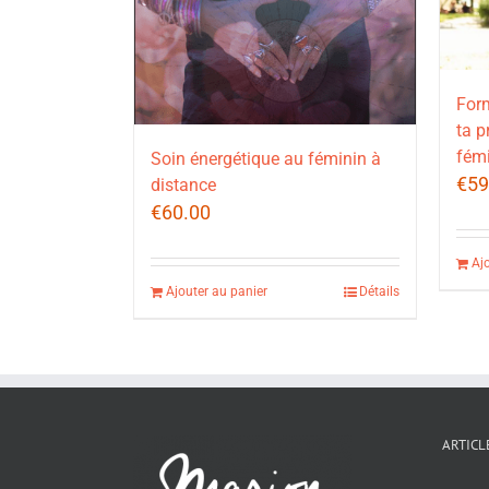
Form
ta p
fémi
Soin énergétique au féminin à
€
59
distance
€
60.00
Aj
Ajouter au panier
Détails
ARTICL