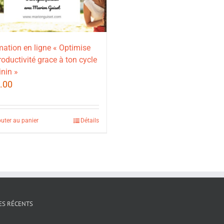
ation en ligne « Optimise
roductivité grace à ton cycle
nin »
.00
outer au panier
Détails
ES RÉCENTS