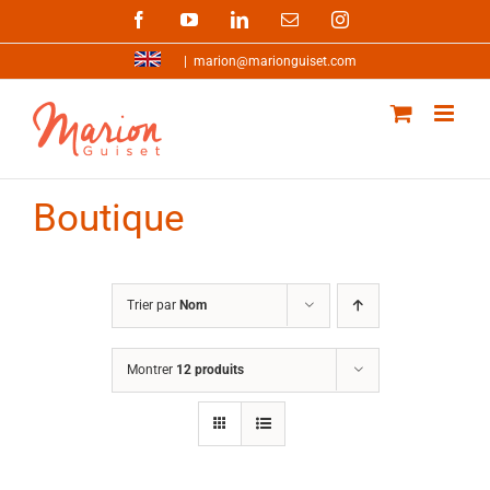
Passer
Facebook
YouTube
LinkedIn
Email
Instagram
au
contenu
|
marion@marionguiset.com
Boutique
Trier par
Nom
Montrer
12 produits