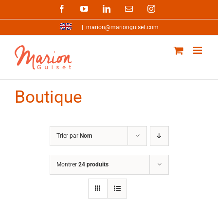
Passer
Facebook
YouTube
LinkedIn
Email
Instagram
au
contenu
|
marion@marionguiset.com
Boutique
Trier par
Nom
Montrer
24 produits