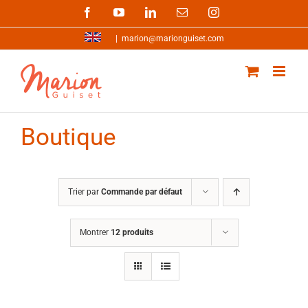
Passer
Facebook
YouTube
LinkedIn
Email
Instagram
au
contenu
|
marion@marionguiset.com
Boutique
Trier par
Commande par défaut
Montrer
12 produits