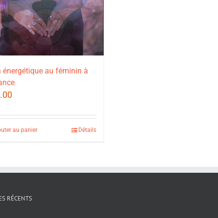
 énergétique au féminin à
ance
.00
outer au panier
Détails
ES RÉCENTS