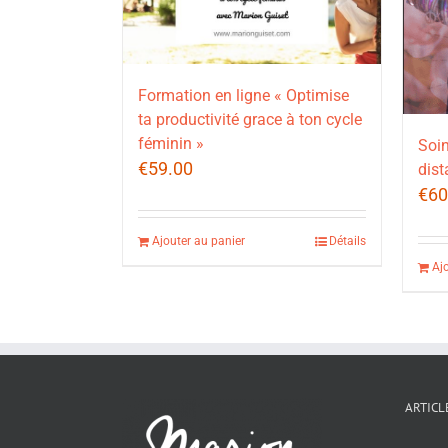
Formation en ligne « Optimise
ta productivité grace à ton cycle
féminin »
Soin
€
59.00
dist
€
60
Ajouter au panier
Détails
Aj
ARTICL