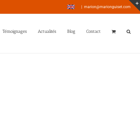
|
marion@marionguiset.com
Témoignages
Actualités
Blog
Contact