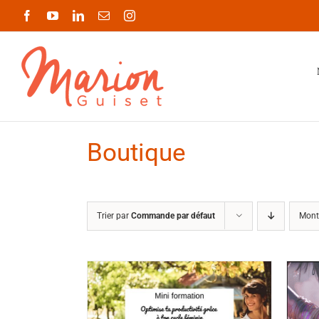
Passer
Facebook
YouTube
LinkedIn
Email
Instagram
au
contenu
Boutique
Trier par
Commande par défaut
Mont