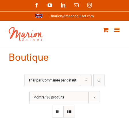
Passer
Facebook
YouTube
LinkedIn
Email
Instagram
au
contenu
|
marion@marionguiset.com
Boutique
Trier par
Commande par défaut
Montrer
36 produits