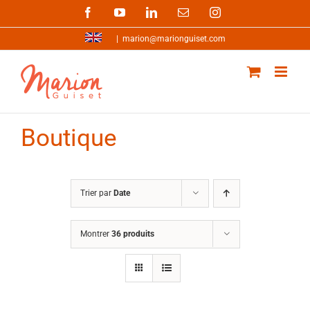
Passer
Facebook
YouTube
LinkedIn
Email
Instagram
au
contenu
|
marion@marionguiset.com
Boutique
Trier par
Date
Montrer
36 produits