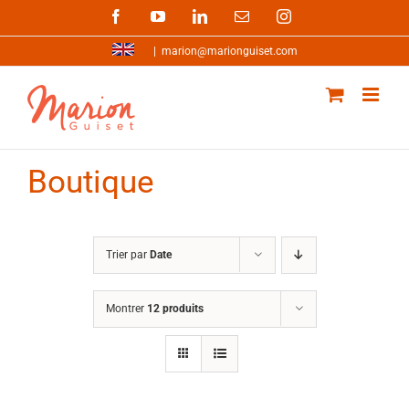
Passer
Facebook
YouTube
LinkedIn
Email
Instagram
au
contenu
|
marion@marionguiset.com
Boutique
Trier par
Date
Montrer
12 produits