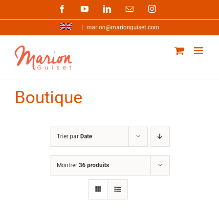
Passer
Facebook
YouTube
LinkedIn
Email
Instagram
au
contenu
|
marion@marionguiset.com
Boutique
Trier par
Date
Montrer
36 produits