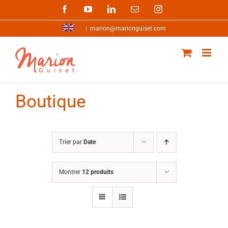
Passer
Facebook
YouTube
LinkedIn
Email
Instagram
au
contenu
|
marion@marionguiset.com
Boutique
Trier par
Date
Montrer
12 produits