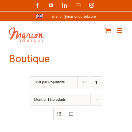
Passer
Facebook
YouTube
LinkedIn
Email
Instagram
au
contenu
|
marion@marionguiset.com
Boutique
Trier par
Popularité
Montrer
12 produits