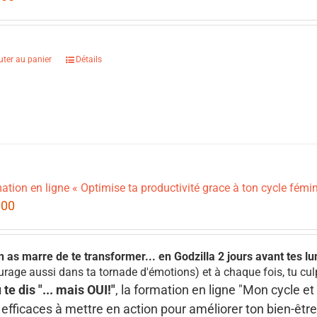
uter au panier
Détails
ation en ligne « Optimise ta productivité grace à ton cycle fémin
.00
n as marre de te transformer... en Godzilla 2 jours avant tes l
urage aussi dans ta tornade d'émotions) et à chaque fois, tu cul
u te dis "... mais OUI!"
, la formation en ligne "Mon cycle e
 efficaces à mettre en action pour améliorer ton bien-être