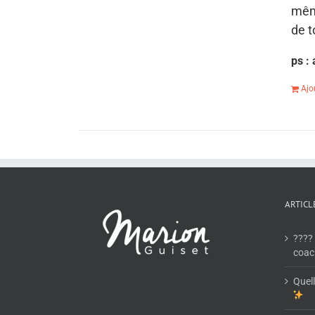
mêm
de t
ps :
Ajo
ARTICL
???? 
coac
Quell