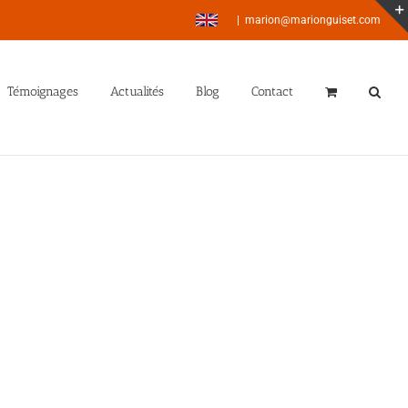
|
marion@marionguiset.com
Témoignages
Actualités
Blog
Contact