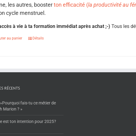
e, les autres, booster
ton efficacité (
la productivité au f
on cycle menstruel.
 accès à vie à ta formation immédiat après achat ;-)
Tous les dé
uter au panier
Détails
ES RÉCENTS
»Pourquoi fais-tu ce métier de
h Marion ? »
e est ton intention pour 2025?