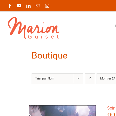
Passer
Facebook
YouTube
LinkedIn
Email
Instagram
au
contenu
Boutique
Trier par
Nom
Montrer
24
Soin
€
60