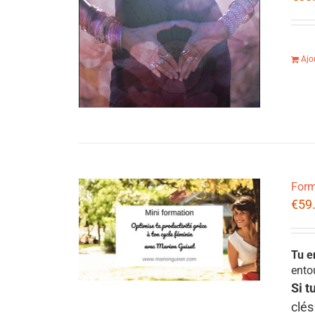
Ajo
Form
€
59
Tu e
ento
Si t
clés