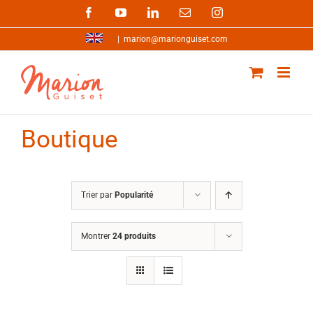
Passer
Facebook
YouTube
LinkedIn
Email
Instagram
au
contenu
|
marion@marionguiset.com
Boutique
Trier par
Popularité
Montrer
24 produits