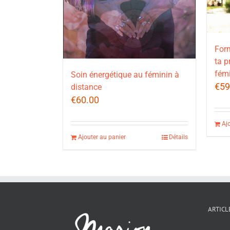
Form
ta p
fémi
Soin énergétique au féminin à
€
59
distance
€
60.00
Aj
Ajouter au panier
Détails
ARTICL