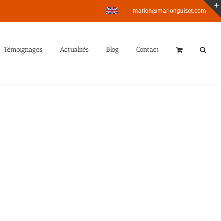
|
marion@marionguiset.com
Témoignages
Actualités
Blog
Contact