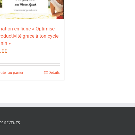
ation en ligne « Optimise
roductivité grace à ton cycle
nin »
.00
outer au panier
Détails
ES RÉCENTS