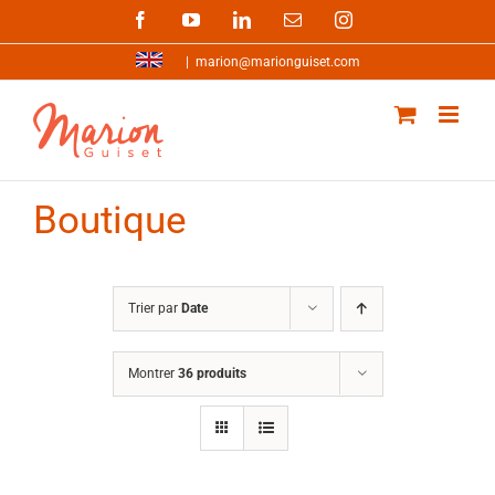
Passer
Facebook
YouTube
LinkedIn
Email
Instagram
au
contenu
|
marion@marionguiset.com
Boutique
Trier par
Date
Montrer
36 produits