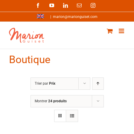
Passer
Facebook
YouTube
LinkedIn
Email
Instagram
au
contenu
|
marion@marionguiset.com
Boutique
Trier par
Prix
Montrer
24 produits