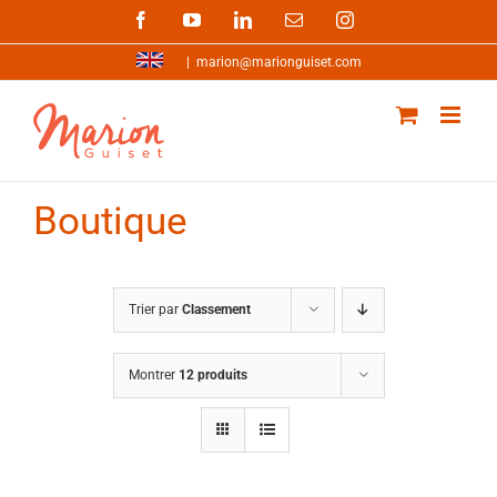
Passer
Facebook
YouTube
LinkedIn
Email
Instagram
au
contenu
|
marion@marionguiset.com
Boutique
Trier par
Classement
Montrer
12 produits