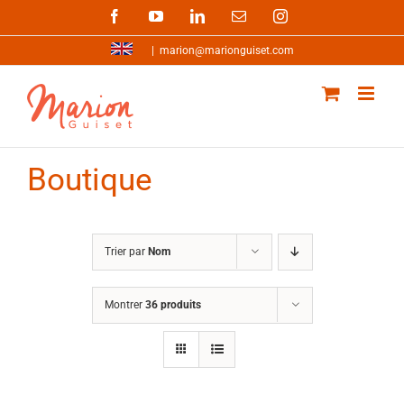
Passer
Facebook
YouTube
LinkedIn
Email
Instagram
au
contenu
|
marion@marionguiset.com
Boutique
Trier par
Nom
Montrer
36 produits