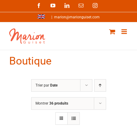
Passer
Facebook
YouTube
LinkedIn
Email
Instagram
au
contenu
|
marion@marionguiset.com
Boutique
Trier par
Date
Montrer
36 produits