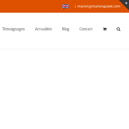
|
marion@marionguiset.com
Témoignages
Actualités
Blog
Contact