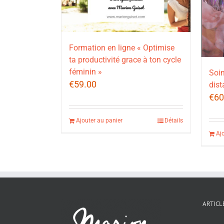
Formation en ligne « Optimise
ta productivité grace à ton cycle
féminin »
Soin
€
59.00
dist
€
60
Ajouter au panier
Détails
Aj
ARTICL