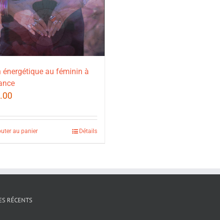
 énergétique au féminin à
ance
.00
outer au panier
Détails
ES RÉCENTS