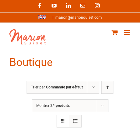
Passer
Facebook
YouTube
LinkedIn
Email
Instagram
au
contenu
|
marion@marionguiset.com
Boutique
Trier par
Commande par défaut
Montrer
24 produits