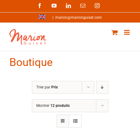
Passer
Facebook
YouTube
LinkedIn
Email
Instagram
au
contenu
|
marion@marionguiset.com
Boutique
Trier par
Prix
Montrer
12 produits