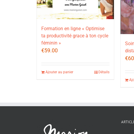
Formation en ligne « Optimise
ta productivité grace à ton cycle
féminin »
Soin
€
59.00
dist
€
60
Ajouter au panier
Détails
Aj
ARTICL