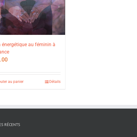
 énergétique au féminin à
ance
.00
outer au panier
Détails
ES RÉCENTS