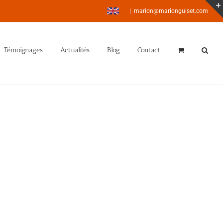
|
marion@marionguiset.com
Témoignages
Actualités
Blog
Contact