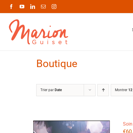
Passer
Facebook
YouTube
LinkedIn
Email
Instagram
au
contenu
Boutique
Trier par
Date
Montrer
12
Soin
€
60