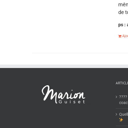
mêm
de t
ps :
Ajo
ARTICL
???? 
coac
Quell