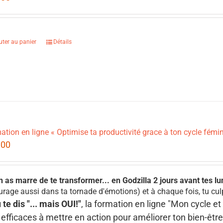
uter au panier
Détails
ation en ligne « Optimise ta productivité grace à ton cycle fémin
.00
n as marre de te transformer... en Godzilla 2 jours avant tes l
urage aussi dans ta tornade d'émotions) et à chaque fois, tu cul
u te dis "... mais OUI!"
, la formation en ligne "Mon cycle e
 efficaces à mettre en action pour améliorer ton bien-être