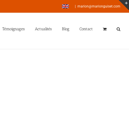
|
marion@marionguiset.com
Témoignages
Actualités
Blog
Contact