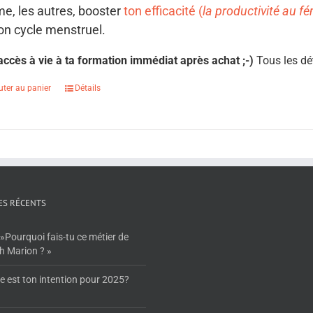
e, les autres, booster
ton efficacité (
la productivité au f
on cycle menstruel.
 accès à vie à ta formation immédiat après achat ;-)
Tous les dé
uter au panier
Détails
ES RÉCENTS
»Pourquoi fais-tu ce métier de
h Marion ? »
e est ton intention pour 2025?