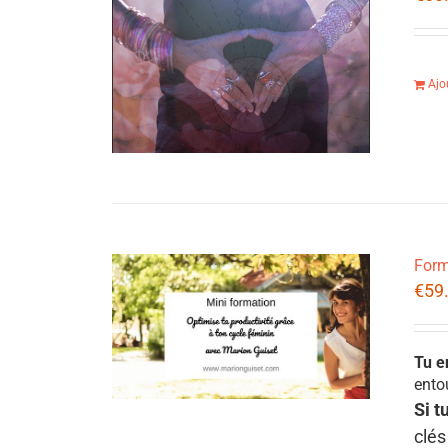
Ajo
Form
€
59
Tu e
ento
Si t
clés